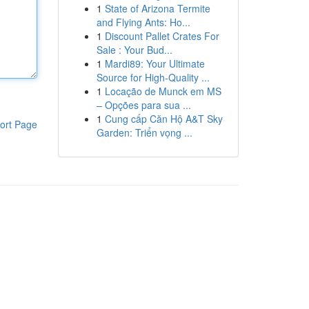
1
State of Arizona Termite
and Flying Ants: Ho...
1
Discount Pallet Crates For
Sale : Your Bud...
1
Mardi89: Your Ultimate
Source for High-Quality ...
1
Locação de Munck em MS
– Opções para sua ...
1
Cung cấp Căn Hộ A&T Sky
ort Page
Garden: Triển vọng ...