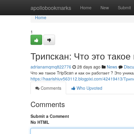
Home
apollobookmarks
Home
New
Submit
Home
1
Трипскан: Что это такое
adrianamqmq822776
28 days ago
News
Disc
Что же такое TripScan и как он работает ? Это ун
https://haarishiuv563112.blogpixi.com/42419413/Три
Comments
Who Upvoted
Comments
Submit a Comment
No HTML