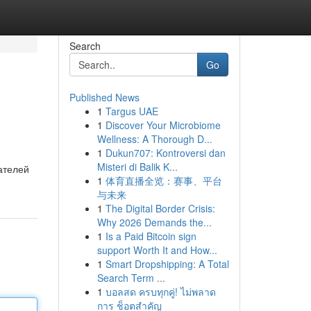
Search
Go
Published News
1
Targus UAE
1
Discover Your Microbiome
Wellness: A Thorough D...
1
Dukun707: Kontroversi dan
Misteri di Balik K...
ателей
1
体育直播全览：赛事、平台
与未来
1
The Digital Border Crisis:
Why 2026 Demands the...
1
Is a Paid Bitcoin sign
support Worth It and How...
1
Smart Dropshipping: A Total
Search Term ...
1
บอลสด ครบทุกคู่! ไม่พลาด
การ ช็อตสำคัญ