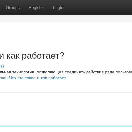
Groups
Register
Login
 и как работает?
uss
икальная технология, позволяющая соединять действия ряда пользов
пскан-Что-это-такое-и-как-работает