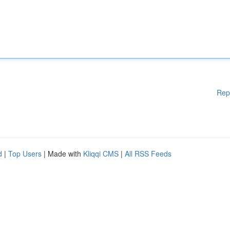
Rep
d
|
Top Users
| Made with
Kliqqi CMS
|
All RSS Feeds