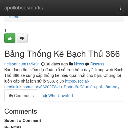
Home
apollobookmarks
Togg
navi
Home
1
Bảng Thống Kê Bạch Thủ 366
nelsonncum145491
30 days ago
News
Discuss
Bạn đang tìm kiếm dự đoán xổ số free hôm nay? Trang web Bạch
Thủ 366 sẽ cung cấp thống kê hiệu quả nhất cho bạn. Chúng tôi
luôn cập nhật lịch sử lô 366, giúp
https://social-
medialink.com/story6620272/dự-Đoán-lô-Đề-miễn-phí-hôm-nay
Comments
Who Upvoted
Comments
Submit a Comment
No HTML