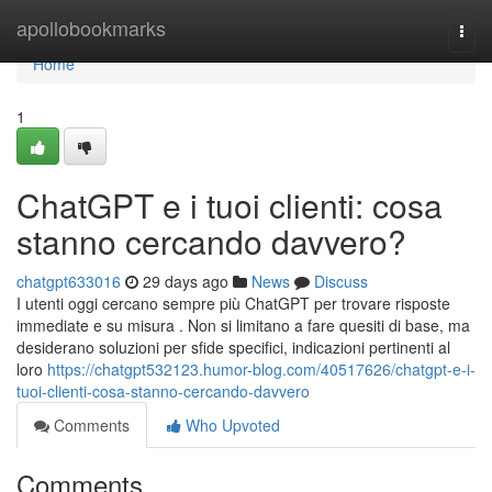
Home
apollobookmarks
Togg
navi
Home
1
ChatGPT e i tuoi clienti: cosa
stanno cercando davvero?
chatgpt633016
29 days ago
News
Discuss
I utenti oggi cercano sempre più ChatGPT per trovare risposte
immediate e su misura . Non si limitano a fare quesiti di base, ma
desiderano soluzioni per sfide specifici, indicazioni pertinenti al
loro
https://chatgpt532123.humor-blog.com/40517626/chatgpt-e-i-
tuoi-clienti-cosa-stanno-cercando-davvero
Comments
Who Upvoted
Comments