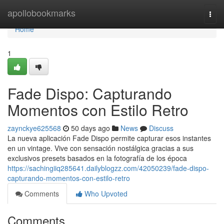
Home
apollobookmarks
Togg
navi
Home
1
Fade Dispo: Capturando
Momentos con Estilo Retro
zaynckye625568
50 days ago
News
Discuss
La nueva aplicación Fade Dispo permite capturar esos instantes
en un vintage. Vive con sensación nostálgica gracias a sus
exclusivos presets basados en la fotografía de los época
https://sachingiiq285641.dailyblogzz.com/42050239/fade-dispo-
capturando-momentos-con-estilo-retro
Comments
Who Upvoted
Comments