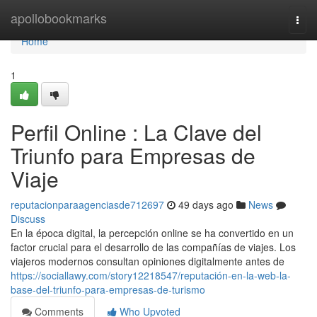
Home
apollobookmarks
Togg
navi
Home
1
Perfil Online : La Clave del
Triunfo para Empresas de
Viaje
reputacionparaagenciasde712697
49 days ago
News
Discuss
En la época digital, la percepción online se ha convertido en un
factor crucial para el desarrollo de las compañías de viajes. Los
viajeros modernos consultan opiniones digitalmente antes de
https://sociallawy.com/story12218547/reputación-en-la-web-la-
base-del-triunfo-para-empresas-de-turismo
Comments
Who Upvoted