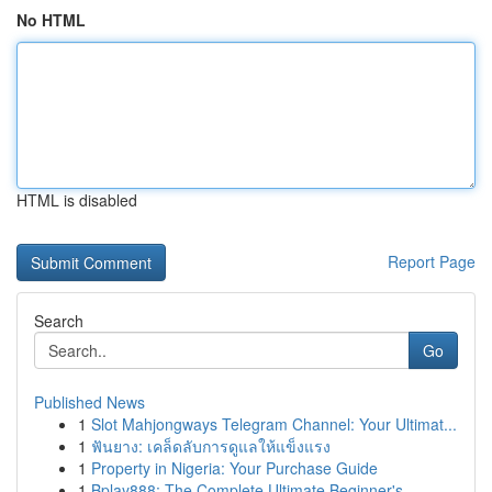
No HTML
HTML is disabled
Report Page
Search
Go
Published News
1
Slot Mahjongways Telegram Channel: Your Ultimat...
1
ฟันยาง: เคล็ดลับการดูแลให้แข็งแรง
1
Property in Nigeria: Your Purchase Guide
1
Bplay888: The Complete Ultimate Beginner's