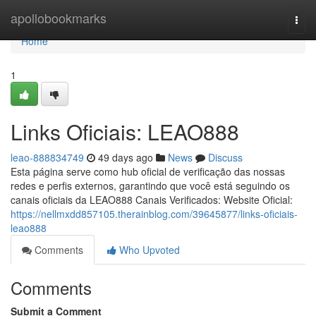
Home
apollobookmarks
Togg
navi
Home
1
Links Oficiais: LEAO888
leao-888834749
49 days ago
News
Discuss
Esta página serve como hub oficial de verificação das nossas
redes e perfis externos, garantindo que você está seguindo os
canais oficiais da LEAO888 Canais Verificados: Website Oficial:
https://nellmxdd857105.therainblog.com/39645877/links-oficiais-
leao888
Comments
Who Upvoted
Comments
Submit a Comment