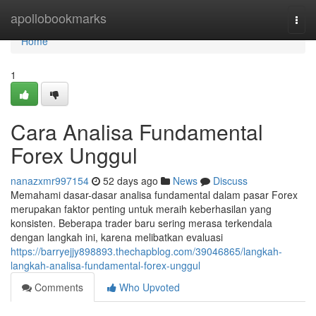
Home
apollobookmarks
Togg
navi
Home
1
Cara Analisa Fundamental
Forex Unggul
nanazxmr997154
52 days ago
News
Discuss
Memahami dasar-dasar analisa fundamental dalam pasar Forex
merupakan faktor penting untuk meraih keberhasilan yang
konsisten. Beberapa trader baru sering merasa terkendala
dengan langkah ini, karena melibatkan evaluasi
https://barryejjy898893.thechapblog.com/39046865/langkah-
langkah-analisa-fundamental-forex-unggul
Comments
Who Upvoted