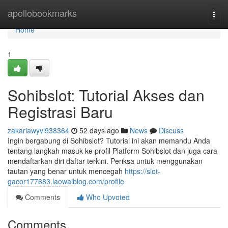
Home
apollobookmarks
Togg
navi
Home
1
Sohibslot: Tutorial Akses dan
Registrasi Baru
zakariawyvl938364
52 days ago
News
Discuss
Ingin bergabung di Sohibslot? Tutorial ini akan memandu Anda
tentang langkah masuk ke profil Platform Sohibslot dan juga cara
mendaftarkan diri daftar terkini. Periksa untuk menggunakan
tautan yang benar untuk mencegah
https://slot-
gacor177683.laowaiblog.com/profile
Comments
Who Upvoted
Comments