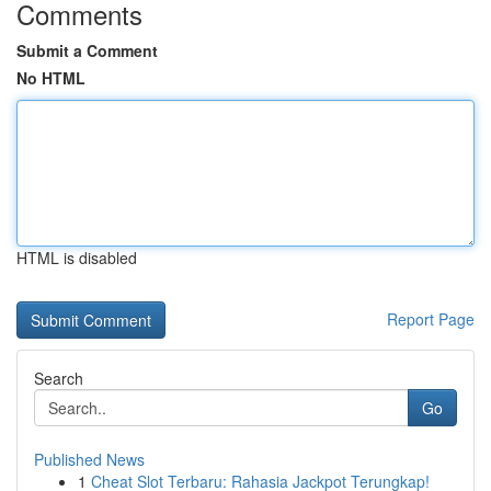
Comments
Submit a Comment
No HTML
HTML is disabled
Report Page
Search
Go
Published News
1
Cheat Slot Terbaru: Rahasia Jackpot Terungkap!