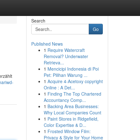
Search
Go
Published News
1
Require Watercraft
Removal? Underwater
Retrieva...
1
Mencicipi Indonesia di Poi
Pet: Pilihan Warung ...
rzählt
1
Acquire 4-Acetoxy copyright
mariwd-
Online : A Det...
1
Finding The Top Chartered
Accountancy Comp...
1
Backing Area Businesses:
Why Local Companies Count
1
Paint Stores in Ridgefield,
Color Expertise & D...
1
Frosted Window Film:
Privacy & Style for Your Home