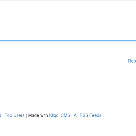
Rep
d
|
Top Users
| Made with
Kliqqi CMS
|
All RSS Feeds