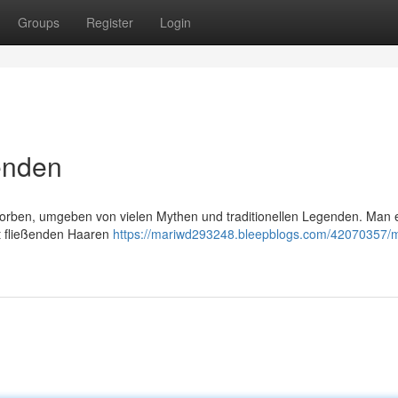
Groups
Register
Login
enden
Sorben, umgeben von vielen Mythen und traditionellen Legenden. Man e
it fließenden Haaren
https://mariwd293248.bleepblogs.com/42070357/