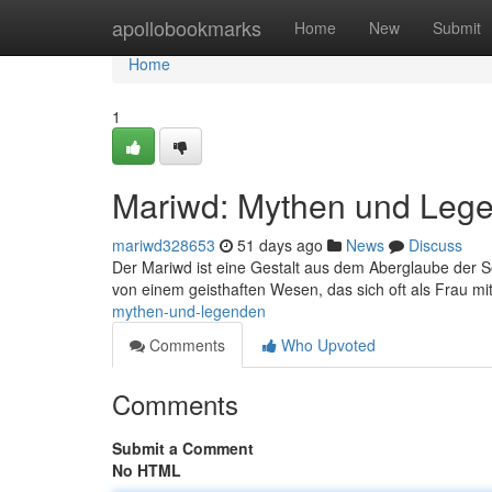
Home
apollobookmarks
Home
New
Submit
Home
1
Mariwd: Mythen und Leg
mariwd328653
51 days ago
News
Discuss
Der Mariwd ist eine Gestalt aus dem Aberglaube der 
von einem geisthaften Wesen, das sich oft als Frau m
mythen-und-legenden
Comments
Who Upvoted
Comments
Submit a Comment
No HTML