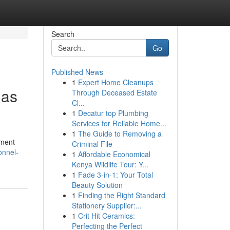
Search
Go
Published News
1
Expert Home Cleanups
Cas
Through Deceased Estate
Cl...
1
Decatur top Plumbing
Services for Reliable Home...
1
The Guide to Removing a
ement
Criminal File
onnel-
1
Affordable Economical
Kenya Wildlife Tour: Y...
1
Fade 3-in-1: Your Total
Beauty Solution
1
Finding the Right Standard
Stationery Supplier:...
1
Crit Hit Ceramics:
Perfecting the Perfect