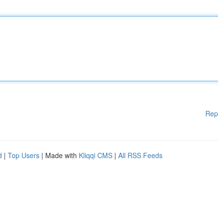
Rep
d
|
Top Users
| Made with
Kliqqi CMS
|
All RSS Feeds