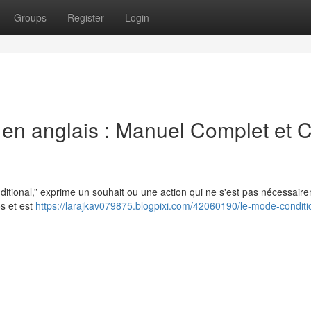
Groups
Register
Login
l en anglais : Manuel Complet et 
itional,” exprime un souhait ou une action qui ne s'est pas nécessair
os et est
https://larajkav079875.blogpixi.com/42060190/le-mode-conditi