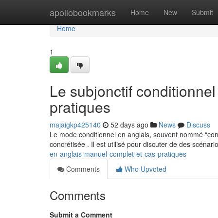
Home
apollobookmarks
Home
New
Submit
Home
1
Le subjonctif conditionne
pratiques
majaigkp425140
52 days ago
News
Discuss
Le mode conditionnel en anglais, souvent nommé “cond
concrétisée . Il est utilisé pour discuter de des scénari
en-anglais-manuel-complet-et-cas-pratiques
Comments
Who Upvoted
Comments
Submit a Comment