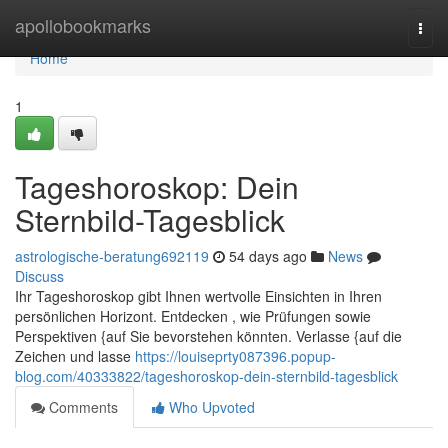
Home
apollobookmarks
Togg
navi
Home
1
Tageshoroskop: Dein
Sternbild-Tagesblick
astrologische-beratung692119
54 days ago
News
Discuss
Ihr Tageshoroskop gibt Ihnen wertvolle Einsichten in Ihren
persönlichen Horizont. Entdecken , wie Prüfungen sowie
Perspektiven {auf Sie bevorstehen könnten. Verlasse {auf die
Zeichen und lasse
https://louiseprty087396.popup-
blog.com/40333822/tageshoroskop-dein-sternbild-tagesblick
Comments
Who Upvoted