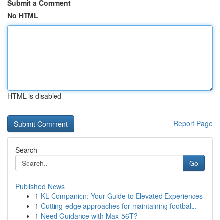
Submit a Comment
No HTML
HTML is disabled
Report Page
Search
Go
Published News
1
KL Companion: Your Guide to Elevated Experiences
1
Cutting-edge approaches for maintaining footbal...
1
Need Guidance with Max-56T?