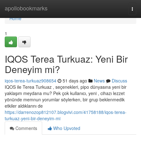
Home
apollobookmarks
Togg
navi
Home
1
IQOS Terea Turkuaz: Yeni Bir
Deneyim mi?
iqos-terea-turkuaz908654
51 days ago
News
Discuss
IQOS ile Terea Turkuaz , seçenekleri, pipo dünyasına yeni bir
yaklaşım meydana mu? Pek çok kullanıcı, yeni , cihazı lezzet
yönünde memnun yorumlar söylerken, bir grup beklenmedik
etkiler aldıklarını de
https://darrenozop812107.blogvivi.com/41758188/iqos-terea-
turkuaz-yeni-bir-deneyim-mi
Comments
Who Upvoted