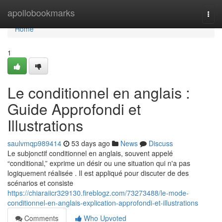
Home
apollobookmarks
Togg
navi
Home
1
Le conditionnel en anglais :
Guide Approfondi et
Illustrations
saulvmqp989414
53 days ago
News
Discuss
Le subjonctif conditionnel en anglais, souvent appelé
“conditional,” exprime un désir ou une situation qui n'a pas
logiquement réalisée . Il est appliqué pour discuter de des
scénarios et consiste
https://chiaraiicr329130.fireblogz.com/73273488/le-mode-
conditionnel-en-anglais-explication-approfondi-et-illustrations
Comments
Who Upvoted