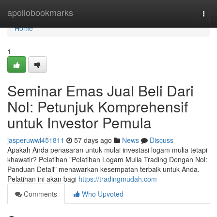
Home
apollobookmarks
Togg
navi
Home
1
Seminar Emas Jual Beli Dari
Nol: Petunjuk Komprehensif
untuk Investor Pemula
jasperuwwl451811
57 days ago
News
Discuss
Apakah Anda penasaran untuk mulai investasi logam mulia tetapi
khawatir? Pelatihan "Pelatihan Logam Mulia Trading Dengan Nol:
Panduan Detail" menawarkan kesempatan terbaik untuk Anda.
Pelatihan ini akan bagi
https://tradingmudah.com
Comments
Who Upvoted