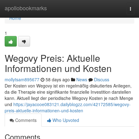
Home
apollobookmarks
Togg
navi
Home
1
Wegovy Preis: Aktuelle
Informationen und Kosten
mollytsam895677
58 days ago
News
Discuss
Der Kosten von Wegovy ist ein regelmäßig diskutiertes Anliegen,
da die Therapie eine signifikante finanzielle Investition darstellen
kann. Aktuell liegt der periodische Wegovy Kosten je nach Menge
und
https://jayacooe083121.dailyblogzz.com/42172585/wegovy-
preis-aktuelle-informationen-und-kosten
Comments
Who Upvoted
Comments