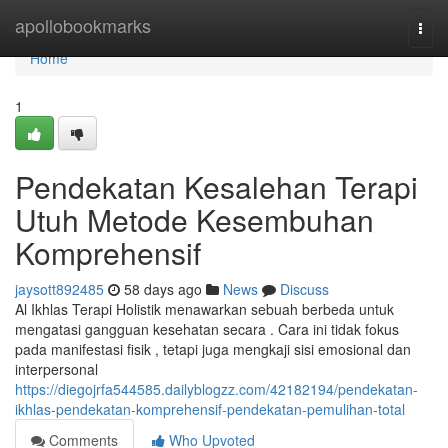
Home
apollobookmarks
Togg
navi
Home
1
Pendekatan Kesalehan Terapi
Utuh Metode Kesembuhan
Komprehensif
jaysott892485
58 days ago
News
Discuss
Al Ikhlas Terapi Holistik menawarkan sebuah berbeda untuk
mengatasi gangguan kesehatan secara . Cara ini tidak fokus
pada manifestasi fisik , tetapi juga mengkaji sisi emosional dan
interpersonal
https://diegojrfa544585.dailyblogzz.com/42182194/pendekatan-
ikhlas-pendekatan-komprehensif-pendekatan-pemulihan-total
Comments
Who Upvoted