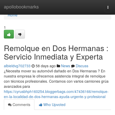
Home
apollobookmarks
Togg
navi
Home
1
Remolque en Dos Hermanas :
Servicio Inmediata y Experta
albieldvg702733
58 days ago
News
Discuss
¿Necesita mover su automóvil dañado en Dos Hermanas ? En
nuestra empresa le ofrecemos asistencia integral de remolque
con técnicos profesionales. Contamos con varios camiones grúa
avanzados para
https://cyrusbhph160254.bloggerbags.com/47436166/remolque-
en-la-localidad-de-dos-hermanas-ayuda-urgente-y-profesional
Comments
Who Upvoted