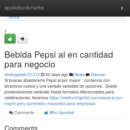
Home
apollobookmarks
Togg
navi
Home
1
Bebida Pepsi al en cantidad
para negocio
deweyppsw151213
62 days ago
News
Discuss
Si buscas abastecerte Pepsi al por mayor , contamos con
atractivos costos y una variada variedad de opciones . Desde
presentaciones estándar hasta formatos diferenciados para
celebraciones, tenemos
https://zekifruchtgmbh.com/pepsi-al-por-
mayor-peru-suministro-mayorista-para-empresas/
Comments
Who Upvoted
Comments