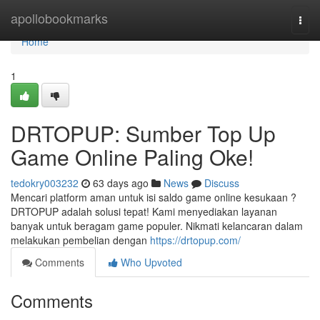
Home
apollobookmarks
Togg
navi
Home
1
DRTOPUP: Sumber Top Up
Game Online Paling Oke!
tedokry003232
63 days ago
News
Discuss
Mencari platform aman untuk isi saldo game online kesukaan ?
DRTOPUP adalah solusi tepat! Kami menyediakan layanan
banyak untuk beragam game populer. Nikmati kelancaran dalam
melakukan pembelian dengan
https://drtopup.com/
Comments
Who Upvoted
Comments