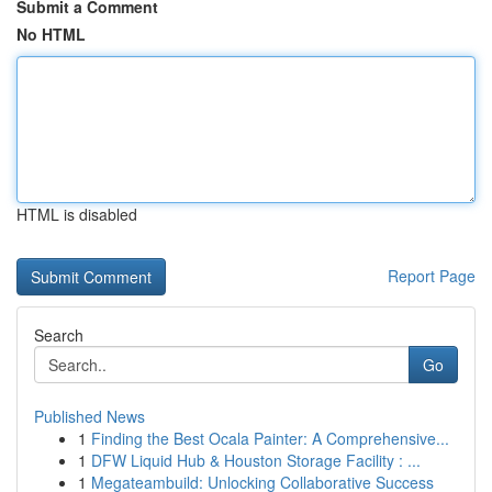
Submit a Comment
No HTML
HTML is disabled
Report Page
Search
Go
Published News
1
Finding the Best Ocala Painter: A Comprehensive...
1
DFW Liquid Hub & Houston Storage Facility : ...
1
Megateambuild: Unlocking Collaborative Success