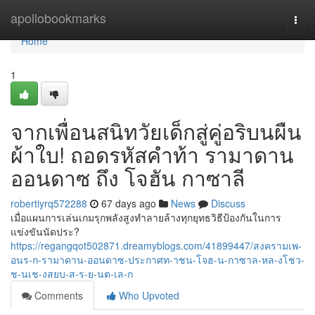
Home
apollobookmarks
Togg
navi
Home
1
จากเพื่อนสนิทวัยเด็กสู่คู่อริบนผืน
ผ้าใบ! ถอดรหัสคำท้า รามาดาน
ออนดาซ ถึง โจฮัน กาซาลี
robertiyrq572288
67 days ago
News
Discuss
เมื่อแผนการเล่นเกมรุกพลังสูงทำลายล้างทุกยุทธวิธีป้องกันในการ
แข่งขันนัดประ?
https://regangqot502871.dreamyblogs.com/41899447/สงครามเพ-
อนร-ก-รามาดาน-ออนดาซ-ประกาศท-าชน-โจฮ-น-กาซาล-หล-งโชว-
ช-นเช-งสยบ-ส-ร-ย-นต-เล-ก
Comments
Who Upvoted