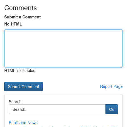
Comments
Submit a Comment
No HTML
HTML is disabled
Report Page
Search
Go
Published News