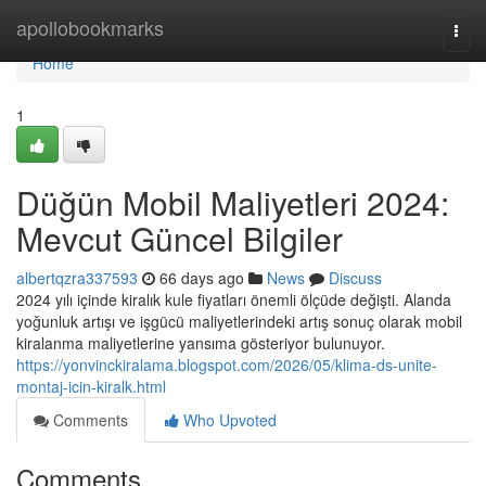
Home
apollobookmarks
Togg
navi
Home
1
Düğün Mobil Maliyetleri 2024:
Mevcut Güncel Bilgiler
albertqzra337593
66 days ago
News
Discuss
2024 yılı içinde kiralık kule fiyatları önemli ölçüde değişti. Alanda
yoğunluk artışı ve işgücü maliyetlerindeki artış sonuç olarak mobil
kiralanma maliyetlerine yansıma gösteriyor bulunuyor.
https://yonvinckiralama.blogspot.com/2026/05/klima-ds-unite-
montaj-icin-kiralk.html
Comments
Who Upvoted
Comments