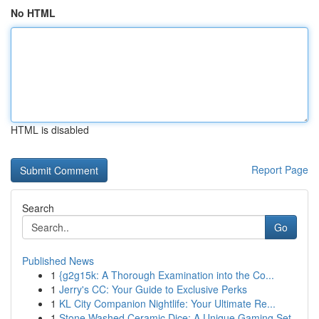
No HTML
HTML is disabled
Report Page
Search
Go
Published News
1
{g2g15k: A Thorough Examination into the Co...
1
Jerry's CC: Your Guide to Exclusive Perks
1
KL City Companion Nightlife: Your Ultimate Re...
1
Stone Washed Ceramic Dice: A Unique Gaming Set