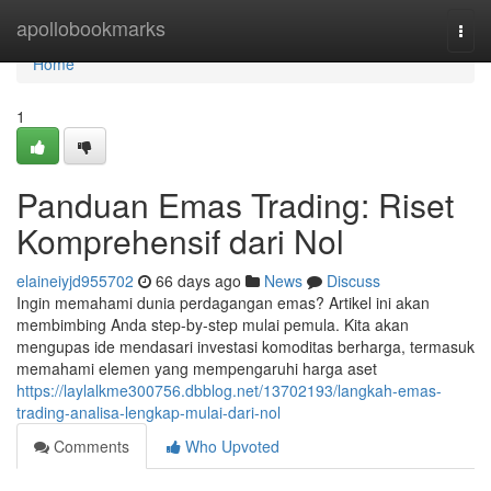
Home
apollobookmarks
Togg
navi
Home
1
Panduan Emas Trading: Riset
Komprehensif dari Nol
elaineiyjd955702
66 days ago
News
Discuss
Ingin memahami dunia perdagangan emas? Artikel ini akan
membimbing Anda step-by-step mulai pemula. Kita akan
mengupas ide mendasari investasi komoditas berharga, termasuk
memahami elemen yang mempengaruhi harga aset
https://laylalkme300756.dbblog.net/13702193/langkah-emas-
trading-analisa-lengkap-mulai-dari-nol
Comments
Who Upvoted