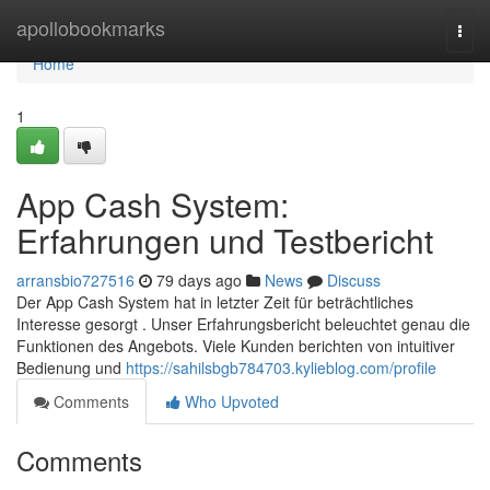
Home
apollobookmarks
Togg
navi
Home
1
App Cash System:
Erfahrungen und Testbericht
arransbio727516
79 days ago
News
Discuss
Der App Cash System hat in letzter Zeit für beträchtliches
Interesse gesorgt . Unser Erfahrungsbericht beleuchtet genau die
Funktionen des Angebots. Viele Kunden berichten von intuitiver
Bedienung und
https://sahilsbgb784703.kylieblog.com/profile
Comments
Who Upvoted
Comments