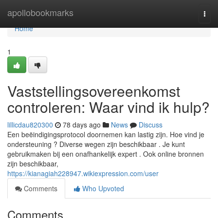
Home
apollobookmarks
Togg
navi
Home
1
Vaststellingsovereenkomst
controleren: Waar vind ik hulp?
lillicdau820300
78 days ago
News
Discuss
Een beëindigingsprotocol doornemen kan lastig zijn. Hoe vind je
ondersteuning ? Diverse wegen zijn beschikbaar . Je kunt
gebruikmaken bij een onafhankelijk expert . Ook online bronnen
zijn beschikbaar,
https://kianagiah228947.wikiexpression.com/user
Comments
Who Upvoted
Comments