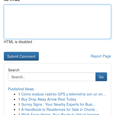
HTML is disabled
Report Page
Search
Go
Published News
1
Cómo evaluar rastreo GPS y telemetría con un en...
1
Buy Drop Away Arrow Rest Today
1
Surrey Signs : Your Nearby Experts for Busi...
1
A Handbook to Residences for Sale in Chonb...
1
Work From Home: Your Route to Virtual Income