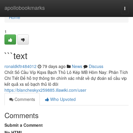
Home
apollobookmarks
Togg
navi
Home
1
```text
ronaldkftr484012
79 days ago
News
Discuss
Chốt Số Cầu Víp Kqxs Bạch Thủ Lô Kép MB Hôm Nay: Phân Tích
Chi Tiết Để hỗ trợ thông tin chính xác nhất về dự đoán số cầu vip
kết quả xs số bạch thủ lô đôi
https://blancheskyx259885.illawiki.com/user
Comments
Who Upvoted
Comments
Submit a Comment
No HTML