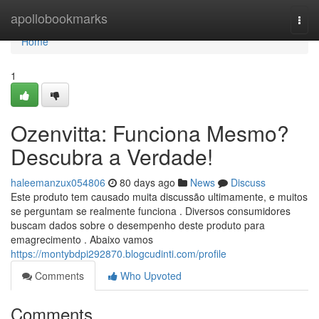
Home
apollobookmarks
Togg
navi
Home
1
Ozenvitta: Funciona Mesmo?
Descubra a Verdade!
haleemanzux054806
80 days ago
News
Discuss
Este produto tem causado muita discussão ultimamente, e muitos
se perguntam se realmente funciona . Diversos consumidores
buscam dados sobre o desempenho deste produto para
emagrecimento . Abaixo vamos
https://montybdpi292870.blogcudinti.com/profile
Comments
Who Upvoted
Comments