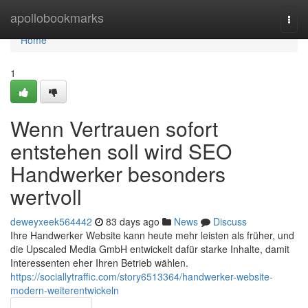
Home
apollobookmarks
Togg
navi
Home
1
Wenn Vertrauen sofort
entstehen soll wird SEO
Handwerker besonders
wertvoll
deweyxeek564442
83 days ago
News
Discuss
Ihre Handwerker Website kann heute mehr leisten als früher, und
die Upscaled Media GmbH entwickelt dafür starke Inhalte, damit
Interessenten eher Ihren Betrieb wählen.
https://sociallytraffic.com/story6513364/handwerker-website-
modern-weiterentwickeln