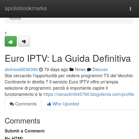
Home
apollobookmarks
Togg
navi
Home
1
Euro IPTV: La Guida Definitiva
alvinsvdd036390
79 days ago
News
Discuss
Stai cercando l'opportunità per vedere programmi TV del Vecchio
Continente in diretta ? Il servizio Euro IPTV offre un'ampia
selezione di programmi, perciò è importante capire il
funzionamento e le
https://nanaxlmi045790.blogolenta.com/profile
Comments
Who Upvoted
Comments
Submit a Comment
No HTML