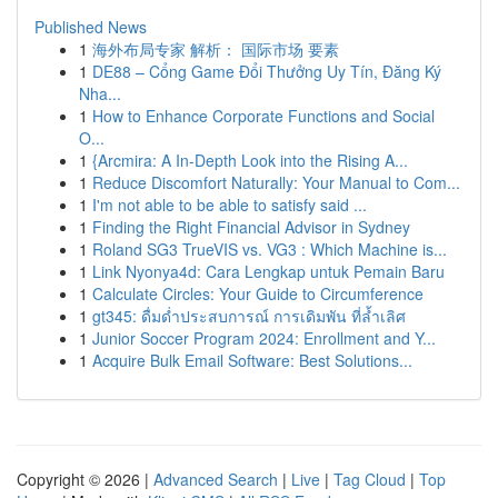
Published News
1
海外布局专家 解析： 国际市场 要素
1
DE88 – Cổng Game Đổi Thưởng Uy Tín, Đăng Ký
Nha...
1
How to Enhance Corporate Functions and Social
O...
1
{Arcmira: A In-Depth Look into the Rising A...
1
Reduce Discomfort Naturally: Your Manual to Com...
1
I'm not able to be able to satisfy said ...
1
Finding the Right Financial Advisor in Sydney
1
Roland SG3 TrueVIS vs. VG3 : Which Machine is...
1
Link Nyonya4d: Cara Lengkap untuk Pemain Baru
1
Calculate Circles: Your Guide to Circumference
1
gt345: ดื่มด่ำประสบการณ์ การเดิมพัน ที่ล้ำเลิศ
1
Junior Soccer Program 2024: Enrollment and Y...
1
Acquire Bulk Email Software: Best Solutions...
Copyright © 2026 |
Advanced Search
|
Live
|
Tag Cloud
|
Top