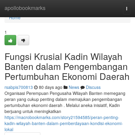
Home
apollobookmarks
Togg
navi
Home
1
Fungsi Krusial Kadin Wilayah
Banten dalam Pengembangan
Pertumbuhan Ekonomi Daerah
rsabpis700813
80 days ago
News
Discuss
Organisasi Perempuan Pengusaha Wilayah Banten memegang
peran yang cukup penting dalam memajukan pengembangan
pertumbuhan ekonomi daerah . Melalui aneka inisiatif, Kadin
berjuang untuk meningkatkan
https://macrobookmarks.com/story21594585/peran-penting-
kadin-wilayah-banten-dalam-pemberdayaan-kondisi-ekonomi-
lokal