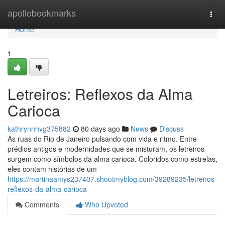
Home
apollobookmarks
Togg
navi
Home
1
Letreiros: Reflexos da Alma
Carioca
kathrynnhvg375882
80 days ago
News
Discuss
As ruas do Rio de Janeiro pulsando com vida e ritmo. Entre
prédios antigos e modernidades que se misturam, os letreiros
surgem como símbolos da alma carioca. Coloridos como estrelas,
eles contam histórias de um
https://martinaamys237407.shoutmyblog.com/39289235/letreiros-
reflexos-da-alma-carioca
Comments
Who Upvoted