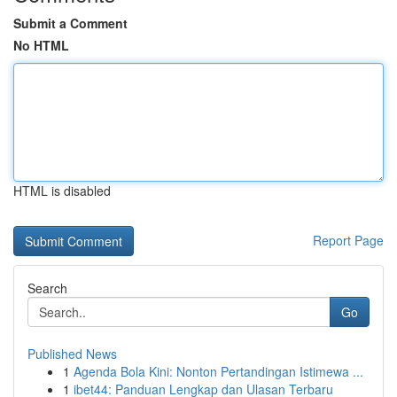
Submit a Comment
No HTML
HTML is disabled
Report Page
Search
Go
Published News
1
Agenda Bola Kini: Nonton Pertandingan Istimewa ...
1
ibet44: Panduan Lengkap dan Ulasan Terbaru