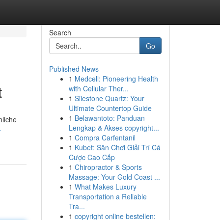
Search
Go
Published News
1
Medcell: Pioneering Health
t
with Cellular Ther...
1
Silestone Quartz: Your
Ultimate Countertop Guide
1
Belawantoto: Panduan
nliche
Lengkap & Akses copyright...
-
1
Compra Carfentanil
1
Kubet: Sân Chơi Giải Trí Cá
Cược Cao Cấp
1
Chiropractor & Sports
Massage: Your Gold Coast ...
1
What Makes Luxury
Transportation a Reliable
Tra...
1
copyright online bestellen: