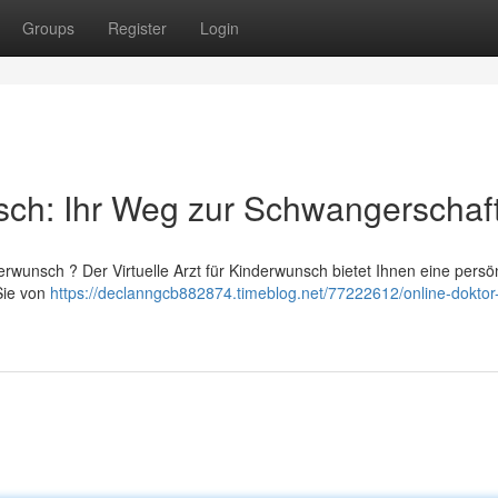
Groups
Register
Login
sch: Ihr Weg zur Schwangerschaf
erwunsch ? Der Virtuelle Arzt für Kinderwunsch bietet Ihnen eine persö
 Sie von
https://declanngcb882874.timeblog.net/77222612/online-doktor