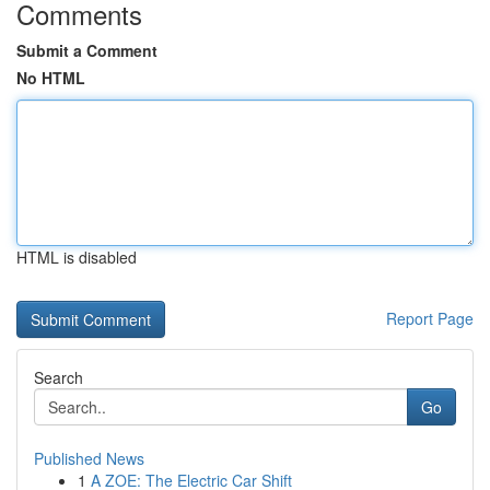
Comments
Submit a Comment
No HTML
HTML is disabled
Report Page
Search
Go
Published News
1
A ZOE: The Electric Car Shift