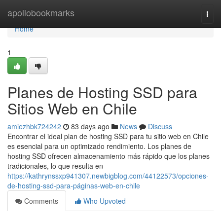
Home
apollobookmarks
Togg
navi
Home
1
Planes de Hosting SSD para
Sitios Web en Chile
amiezhbk724242
83 days ago
News
Discuss
Encontrar el ideal plan de hosting SSD para tu sitio web en Chile
es esencial para un optimizado rendimiento. Los planes de
hosting SSD ofrecen almacenamiento más rápido que los planes
tradicionales, lo que resulta en
https://kathrynssxp941307.newbigblog.com/44122573/opciones-
de-hosting-ssd-para-páginas-web-en-chile
Comments
Who Upvoted