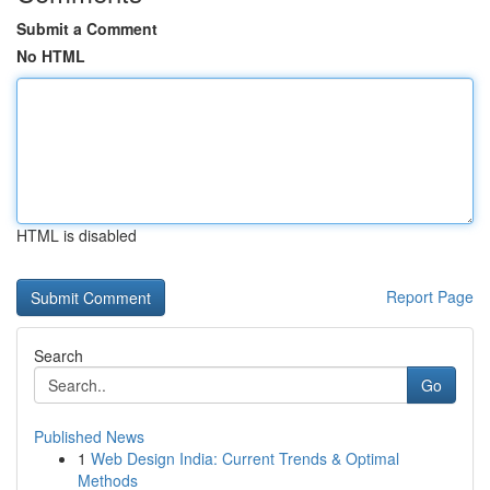
Submit a Comment
No HTML
HTML is disabled
Report Page
Search
Go
Published News
1
Web Design India: Current Trends & Optimal
Methods