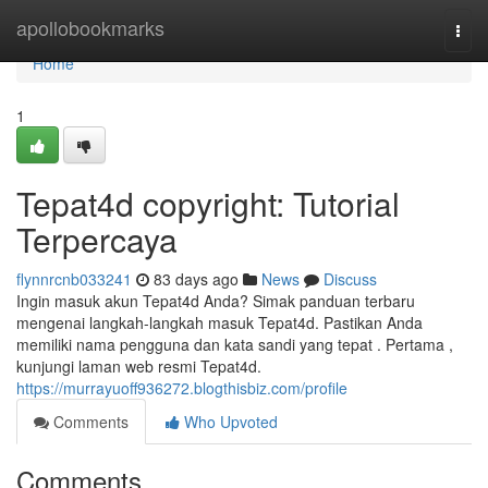
Home
apollobookmarks
Togg
navi
Home
1
Tepat4d copyright: Tutorial
Terpercaya
flynnrcnb033241
83 days ago
News
Discuss
Ingin masuk akun Tepat4d Anda? Simak panduan terbaru
mengenai langkah-langkah masuk Tepat4d. Pastikan Anda
memiliki nama pengguna dan kata sandi yang tepat . Pertama ,
kunjungi laman web resmi Tepat4d.
https://murrayuoff936272.blogthisbiz.com/profile
Comments
Who Upvoted
Comments