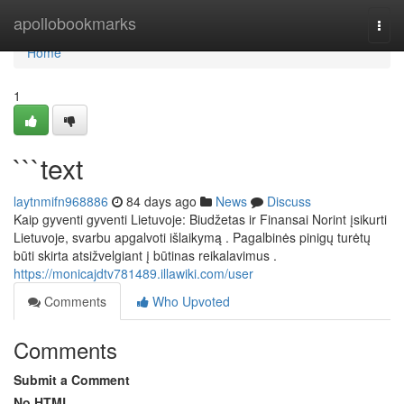
Home
apollobookmarks
Togg
navi
Home
1
```text
laytnmifn968886
84 days ago
News
Discuss
Kaip gyventi gyventi Lietuvoje: Biudžetas ir Finansai Norint įsikurti
Lietuvoje, svarbu apgalvoti išlaikymą . Pagalbinės pinigų turėtų
būti skirta atsižvelgiant į būtinas reikalavimus .
https://monicajdtv781489.illawiki.com/user
Comments
Who Upvoted
Comments
Submit a Comment
No HTML