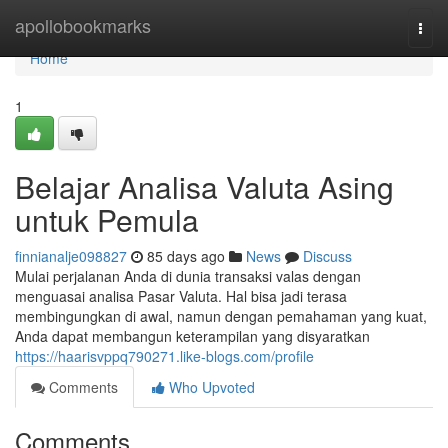
Home
apollobookmarks
Togg
navi
Home
1
Belajar Analisa Valuta Asing
untuk Pemula
finnianalje098827
85 days ago
News
Discuss
Mulai perjalanan Anda di dunia transaksi valas dengan
menguasai analisa Pasar Valuta. Hal bisa jadi terasa
membingungkan di awal, namun dengan pemahaman yang kuat,
Anda dapat membangun keterampilan yang disyaratkan
https://haarisvppq790271.like-blogs.com/profile
Comments
Who Upvoted
Comments