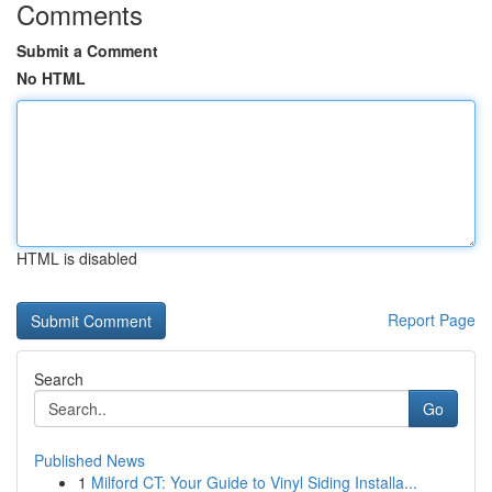
Comments
Submit a Comment
No HTML
HTML is disabled
Report Page
Search
Go
Published News
1
Milford CT: Your Guide to Vinyl Siding Installa...