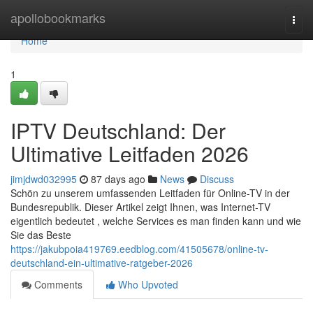
Home
apollobookmarks
Togg
navi
Home
1
IPTV Deutschland: Der
Ultimative Leitfaden 2026
jimjdwd032995
87 days ago
News
Discuss
Schön zu unserem umfassenden Leitfaden für Online-TV in der
Bundesrepublik. Dieser Artikel zeigt Ihnen, was Internet-TV
eigentlich bedeutet , welche Services es man finden kann und wie
Sie das Beste
https://jakubpoia419769.eedblog.com/41505678/online-tv-
deutschland-ein-ultimative-ratgeber-2026
Comments
Who Upvoted