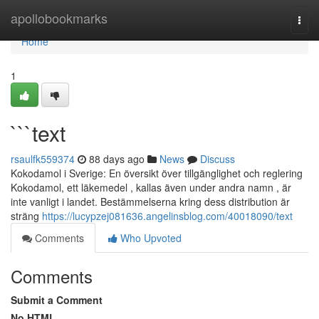
Home
apollobookmarks
Togg
navi
Home
1
```text
rsaulfk559374
88 days ago
News
Discuss
Kokodamol i Sverige: En översikt över tillgänglighet och reglering
Kokodamol, ett läkemedel , kallas även under andra namn , är
inte vanligt i landet. Bestämmelserna kring dess distribution är
sträng
https://lucypzej081636.angelinsblog.com/40018090/text
Comments
Who Upvoted
Comments
Submit a Comment
No HTML