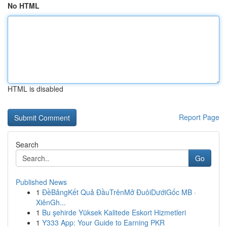
No HTML
HTML is disabled
Report Page
Search
Go
Published News
1
ĐềBảngKết Quả ĐầuTrênMở ĐuôiDướiGốc MB ·
XiênGh...
1
Bu şehirde Yüksek Kalitede Eskort Hizmetleri
1
Y333 App: Your Guide to Earning PKR