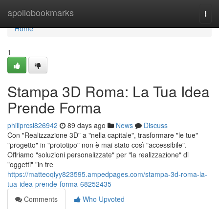
Home
apollobookmarks
Togg
navi
Home
1
Stampa 3D Roma: La Tua Idea
Prende Forma
philiprcsl826942
89 days ago
News
Discuss
Con "Realizzazione 3D" a "nella capitale", trasformare "le tue"
"progetto" in "prototipo" non è mai stato così "accessibile".
Offriamo "soluzioni personalizzate" per "la realizzazione" di
"oggetti" "in tre
https://matteoqlyy823595.ampedpages.com/stampa-3d-roma-la-
tua-idea-prende-forma-68252435
Comments
Who Upvoted