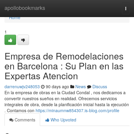
Home
apollobookmarks
Togg
navi
Home
1
Empresa de Remodelaciones
en Barcelona : Su Plan en las
Expertas Atencion
darrenuwjv248053
90 days ago
News
Discuss
En la empresa de obras en la Ciudad Condal , nos dedicamos a
convertir nuestros sueños en realidad. Ofrecemos servicios
integrales de obra, desde la planificación inicial hasta la ejecución
. Contamos con
https://minaumnw854307.is-blog.com/profile
Comments
Who Upvoted