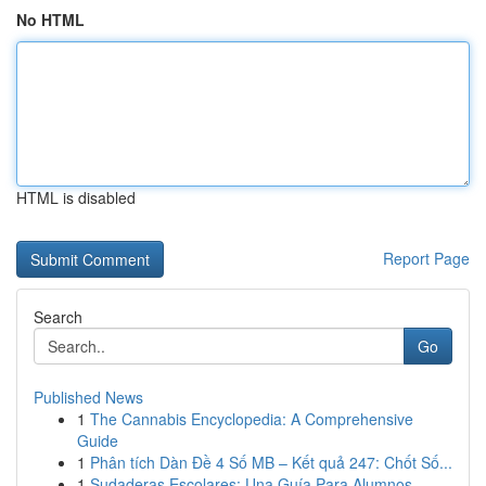
No HTML
HTML is disabled
Report Page
Search
Go
Published News
1
The Cannabis Encyclopedia: A Comprehensive
Guide
1
Phân tích Dàn Đề 4 Số MB – Kết quả 247: Chốt Số...
1
Sudaderas Escolares: Una Guía Para Alumnos