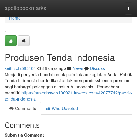
Home
apollobookmarks
Togg
navi
Home
1
Produsen Tenda Indonesia
keithzxfv585101
88 days ago
News
Discuss
Menjadi penyedia handal untuk permintaan kegiatan Anda, Pabrik
Tenda Indonesia berdedikasi untuk memproduksi tenda premium
bagi berbagai pelanggan di seluruh Indonesia . Perusahaan
memiliki
https://haseebsyqo106921.luwebs.com/42077742/pabrik-
tenda-indonesia
Comments
Who Upvoted
Comments
Submit a Comment