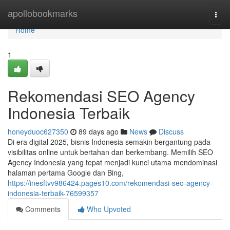
Home
apollobookmarks
Togg
navi
Home
1
Rekomendasi SEO Agency
Indonesia Terbaik
honeyduoc627350
89 days ago
News
Discuss
Di era digital 2025, bisnis Indonesia semakin bergantung pada
visibilitas online untuk bertahan dan berkembang. Memilih SEO
Agency Indonesia yang tepat menjadi kunci utama mendominasi
halaman pertama Google dan Bing,
https://inesftvv986424.pages10.com/rekomendasi-seo-agency-
indonesia-terbaik-76599357
Comments
Who Upvoted