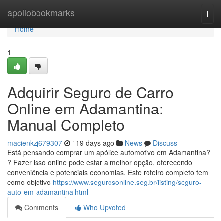
Home
apollobookmarks
Togg
navi
Home
1
Adquirir Seguro de Carro
Online em Adamantina:
Manual Completo
macienkzj679307
119 days ago
News
Discuss
Está pensando comprar um apólice automotivo em Adamantina?
? Fazer isso online pode estar a melhor opção, oferecendo
conveniência e potenciais economias. Este roteiro completo tem
como objetivo
https://www.segurosonline.seg.br/listing/seguro-
auto-em-adamantina.html
Comments
Who Upvoted