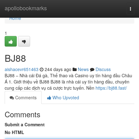
Home
apollobookmarks
Togg
navi
Home
1
BJ88
aishacevr651463
244 days ago
News
Discuss
BJ88 – Nhà cái Đá gà, Thể thao và Casino uy tín hàng đầu Châu
Á 1. Giới thiệu về BJ88 BJ88 là nhà cái uy tín hàng đầu, chuyên
cung cấp các dịch vụ cá cược trực tuyến. Nền
https://bj88.fast/
Comments
Who Upvoted
Comments
Submit a Comment
No HTML